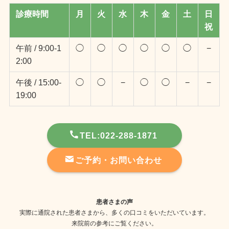
診療時間
月
火
水
木
金
土
日
祝
午前 / 9:00-1
◯
◯
◯
◯
◯
◯
−
2:00
午後 / 15:00-
◯
◯
−
◯
◯
−
−
19:00
TEL:022-288-1871
ご予約・お問い合わせ
患者さまの声
実際に通院された患者さまから、多くの口コミをいただいています。
来院前の参考にご覧ください。